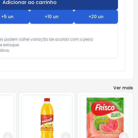
Adicionar ao carrinho
Subtotal:
R$ 0,00
+
5
un
+
10
un
+
20
un
eis podem sofrer variação de acordo com o peso;

e estoque;

tiva;
Ver mais
Add
Add
Add
+
3
+
5
+
10
+
3
+
5
+
10
+
3