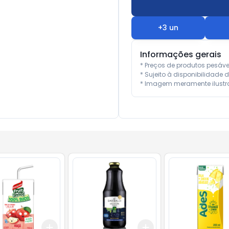
+
3
un
Informações gerais
* Preços de produtos pesáv
* Sujeito à disponibilidade d
* Imagem meramente ilustra
Add
Add
10
+
3
+
5
+
10
+
3
+
5
+
10