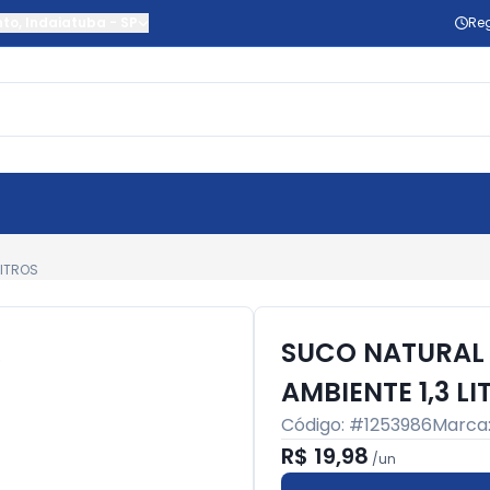
nto
,
Indaiatuba
-
SP
Reg
LITROS
SUCO NATURAL 
AMBIENTE 1,3 L
Código: #
1253986
Marca
R$ 19,98
/
un