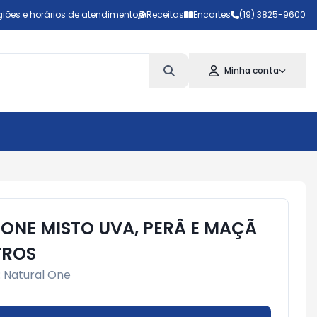
iões e horários de atendimento
Receitas
Encartes
(19) 3825-9600
Minha conta
ONE MISTO UVA, PERÂ E MAÇÃ
ITROS
:
Natural One