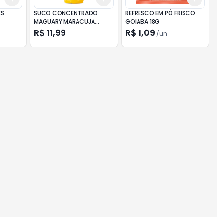
ES
SUCO CONCENTRADO
REFRESCO EM PÓ FRISCO
MAGUARY MARACUJA
GOIABA 18G
500ML
R$ 11,99
R$ 1,09
/
un