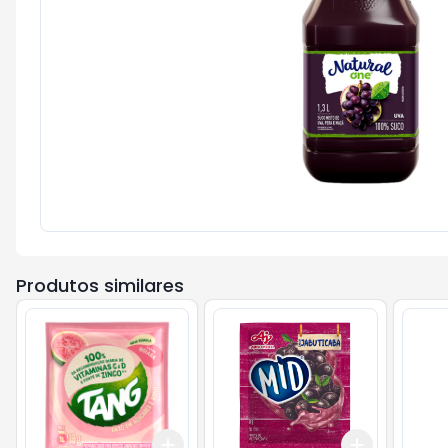
Produtos similares
Add
Add
+
3
+
5
+
10
+
3
+
5
+