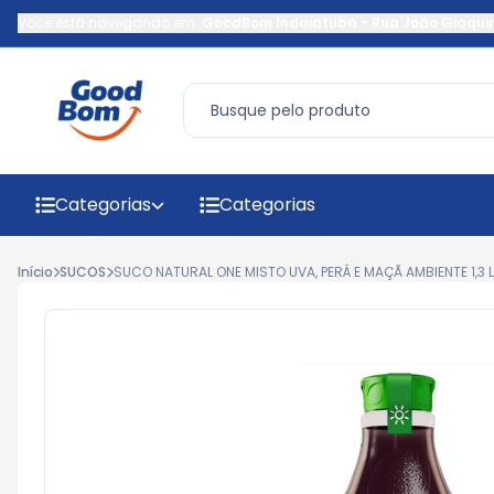
Você está navegando em:
GoodBom Indaiatuba
-
Rua João Giaqui
Categorias
Categorias
Início
SUCOS
SUCO NATURAL ONE MISTO UVA, PERÂ E MAÇÃ AMBIENTE 1,3 