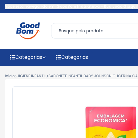
Você está navegando em:
GoodBom Indaiatuba
-
Rua João Giaqui
Categorias
Categorias
Início
HIGIENE INFANTIL
SABONETE INFANTIL BABY JOHNSON GLICERINA CA