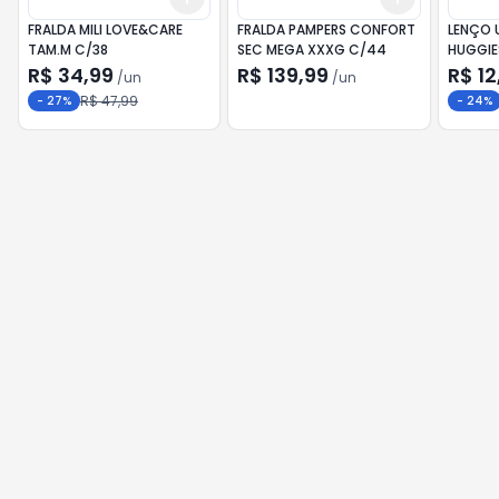
FRALDA MILI LOVE&CARE
FRALDA PAMPERS CONFORT
LENÇO 
TAM.M C/38
SEC MEGA XXXG C/44
HUGGIE
NUTRIÇ
R$ 34,99
R$ 139,99
R$ 12
/
un
/
un
R$ 47,99
-
27
%
-
24
%