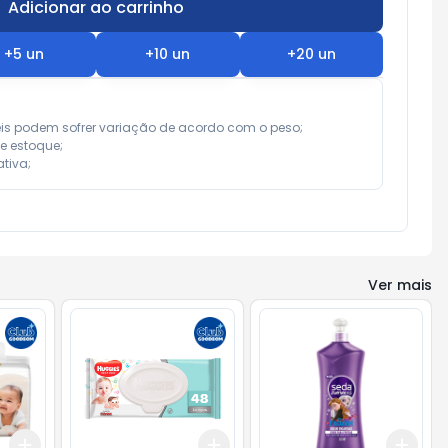
Adicionar ao carrinho
Subtotal:
R$ 0,00
+
5
un
+
10
un
+
20
un
eis podem sofrer variação de acordo com o peso;

e estoque;

tiva;
Ver mais
Add
Add
Add
+
3
+
5
+
10
+
3
+
5
+
10
+
3