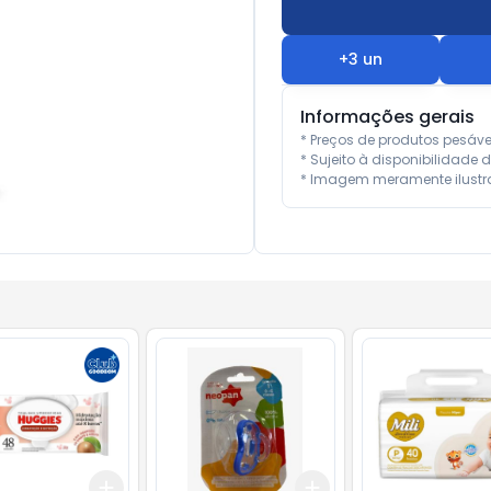
+
3
un
Informações gerais
* Preços de produtos pesáv
* Sujeito à disponibilidade d
* Imagem meramente ilustra
Add
Add
10
+
3
+
5
+
10
+
3
+
5
+
10