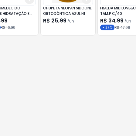
UMEDECIDO
CHUPETA NEOPAN SILICONE
FRALDA MILI LOVE&
S HIDRATAÇÃO E
ORTODÔNTICA AZUL N1
TAM.P C/40
ÃO C/48
,99
R$ 25,99
R$ 34,99
/
un
/
un
R$ 16,99
R$ 47,99
-
27
%