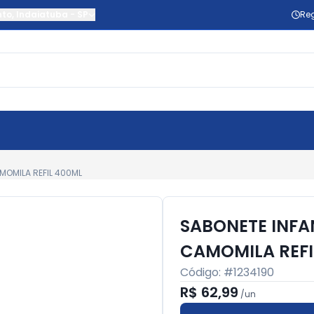
nto
,
Indaiatuba
-
SP
Reg
MOMILA REFIL 400ML
SABONETE INFA
CAMOMILA REFI
Código: #
1234190
R$ 62,99
/
un