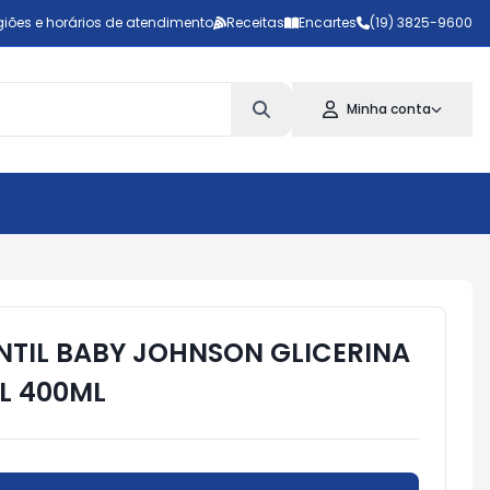
iões e horários de atendimento
Receitas
Encartes
(19) 3825-9600
Minha conta
NTIL BABY JOHNSON GLICERINA
L 400ML