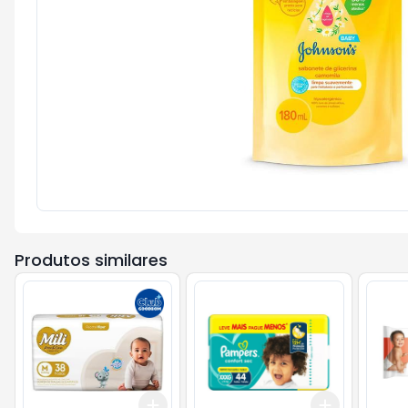
Produtos similares
Add
Add
+
3
+
5
+
10
+
3
+
5
+