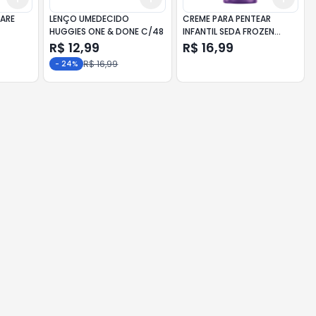
CARE
LENÇO UMEDECIDO
CREME PARA PENTEAR
HUGGIES ONE & DONE C/48
INFANTIL SEDA FROZEN
BRILHO ENCANTADO 300ML
R$ 12,99
R$ 16,99
R$ 16,99
-
24
%