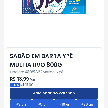
SABÃO EM BARRA YPÊ
MULTIATIVO 800G
Código: #
1081862
Marca:
Ypê
R$ 13,99
/
un
R$ 15,99
-
13
%
Adicionar ao carrinho
Subtotal:
R$ 0
+
3
un
+
5
un
+
10
un
+
20
un