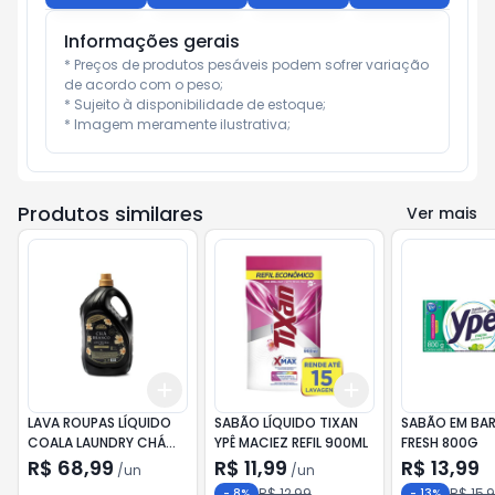
Informações gerais
* Preços de produtos pesáveis podem sofrer variação 
de acordo com o peso;

* Sujeito à disponibilidade de estoque;

* Imagem meramente ilustrativa;
Produtos similares
Ver mais
Add
Add
+
3
+
5
+
10
+
3
+
5
+
10
LAVA ROUPAS LÍQUIDO
SABÃO LÍQUIDO TIXAN
SABÃO EM BAR
COALA LAUNDRY CHÁ
YPÊ MACIEZ REFIL 900ML
FRESH 800G
BRANCO 5L
R$ 68,99
R$ 11,99
R$ 13,99
/
un
/
un
R$ 12,99
R$ 15,
-
8
%
-
13
%