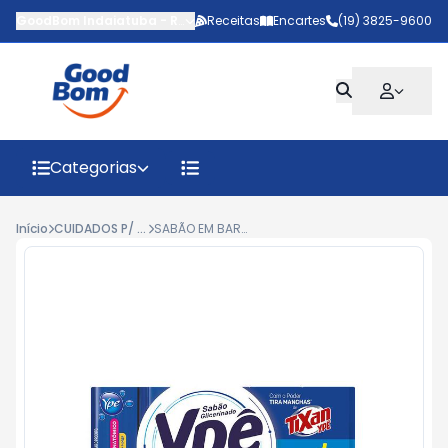
GoodBom Indaiatuba
-
Rua João Giaquinto
Receitas
Encartes
,
Indaiatuba
(19) 3825-9600
-
SP
Categorias
Início
CUIDADOS P/ ROUPA
SABÃO EM BARRA YPÊ MULTIATIVO 800G