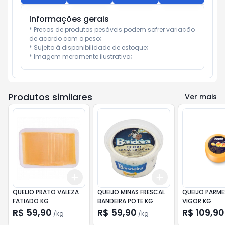
Informações gerais
* Preços de produtos pesáveis podem sofrer variação 
de acordo com o peso;

* Sujeito à disponibilidade de estoque;

* Imagem meramente ilustrativa;
Produtos similares
Ver mais
Add
Add
+
0.6
kg
+
1
kg
+
1.5
kg
+
2.5
kg
QUEIJO PRATO VALEZA
QUEIJO MINAS FRESCAL
QUEIJO PARM
FATIADO KG
BANDEIRA POTE KG
VIGOR KG
R$ 59,90
R$ 59,90
R$ 109,90
/
kg
/
kg