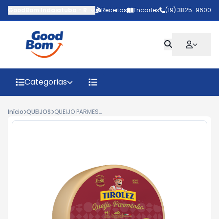
GoodBom Indaiatuba
-
Rua João Giaquinto
Receitas
Encartes
,
Indaiatuba
(19) 3825-9600
-
SP
Categorias
Início
QUEIJOS
QUEIJO PARMESÃO TIROLEZ KG