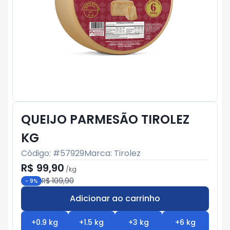
QUEIJO PARMESÃO TIROLEZ
KG
Código: #
57929
Marca:
Tirolez
R$ 99,90
/
kg
R$ 109,90
-
9
%
Adicionar ao carrinho
Subtotal:
R$ 0
+
0.9
kg
+
1.5
kg
+
3
kg
+
6
kg