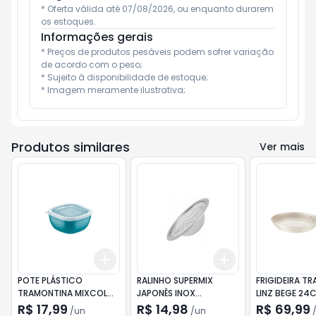
* Oferta válida até 07/08/2026, ou enquanto durarem 
os estoques.
Informações gerais
* Preços de produtos pesáveis podem sofrer variação 
de acordo com o peso;

* Sujeito à disponibilidade de estoque;

* Imagem meramente ilustrativa;
Produtos similares
Ver mais
Add
Add
+
3
+
5
+
10
+
3
+
5
+
10
POTE PLÁSTICO
RALINHO SUPERMIX
FRIGIDEIRA T
TRAMONTINA MIXCOLOR
JAPONÊS INOX
LINZ BEGE 24
300ML
P/VALVULA AMERICANA
R$ 17,99
R$ 14,98
R$ 69,99
/
un
/
un