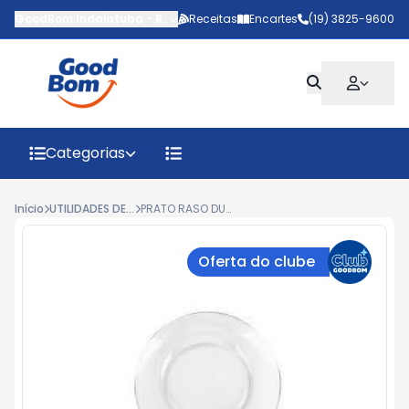
GoodBom Indaiatuba
-
Rua João Giaquinto
Receitas
Encartes
,
Indaiatuba
(19) 3825-9600
-
SP
Categorias
Início
UTILIDADES DE COZINHA
PRATO RASO DURALEX ASTRAL
Oferta do clube