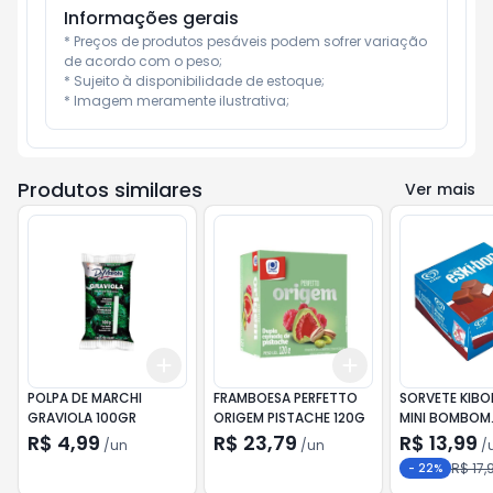
Informações gerais
* Preços de produtos pesáveis podem sofrer variação 
de acordo com o peso;

* Sujeito à disponibilidade de estoque;

* Imagem meramente ilustrativa;
Produtos similares
Ver mais
Add
Add
+
3
+
5
+
10
+
3
+
5
+
10
POLPA DE MARCHI
FRAMBOESA PERFETTO
SORVETE KIBO
GRAVIOLA 100GR
ORIGEM PISTACHE 120G
MINI BOMBOM
CLÁSSICO 92
R$ 4,99
R$ 23,79
R$ 13,99
/
un
/
un
/
R$ 17,
-
22
%