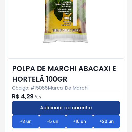
POLPA DE MARCHI ABACAXI E
HORTELÃ 100GR
Código: #
15066
Marca:
De Marchi
R$ 4,29
/
un
Adicionar ao carrinho
Subtotal:
R$ 0
+
3
un
+
5
un
+
10
un
+
20
un