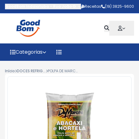
GoodBom Indaiatuba
-
Rua João Giaquinto
Receitas
,
Indaiatuba
(19) 3825-9600
-
SP
Categorias
Início
DOCES REFRIGERADOS
POLPA DE MARCHI ABACAXI E HORTELÃ 100GR