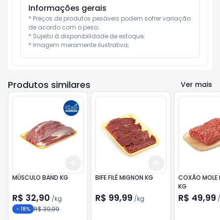
Informações gerais
* Preços de produtos pesáveis podem sofrer variação 
de acordo com o peso;

* Sujeito à disponibilidade de estoque;

* Imagem meramente ilustrativa;
Produtos similares
Ver mais
Add
Add
+
1.5
kg
+
2.5
kg
+
3
kg
+
5
kg
MÚSCULO BAND KG
BIFE FILÉ MIGNON KG
COXÃO MOLE
KG
R$ 32,90
R$ 99,99
R$ 49,99
/
kg
/
kg
R$ 39,99
-
18
%