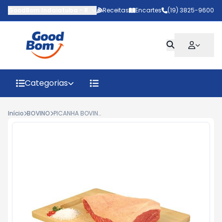
GoodBom Indaiatuba
-
Rua João Giaquinto
Receitas
Encartes
,
Indaiatuba
(19) 3825-9600
-
SP
Categorias
Início
BOVINO
PICANHA BOVINA A VÁCUO KG