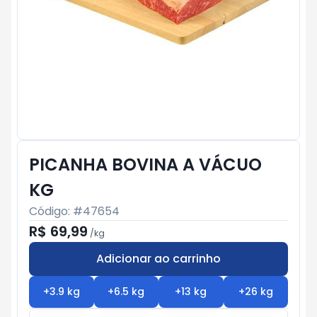
PICANHA BOVINA A VÁCUO
KG
Código: #
47654
R$ 69,99
/
kg
Adicionar ao carrinho
Subtotal:
R$ 0
+
3.9
kg
+
6.5
kg
+
13
kg
+
26
kg