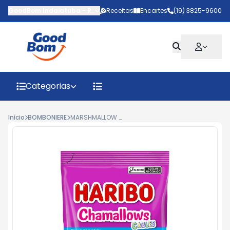
GoodBom Indaiatuba
-
Rua João Giaquinto
Receitas
Encartes
,
Indaiatuba
(19) 3825-9600
-
SP
Categorias
Início
BOMBONIERE
MARSHMALLOW HARIBO CABLES 70G