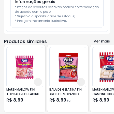
Informações gerais
* Preços de produtos pesáveis podem sofrer variação 
de acordo com o peso;

* Sujeito à disponibilidade de estoque;

* Imagem meramente ilustrativa;
Produtos similares
Ver mais
Add
Add
+
3
+
5
+
10
+
3
+
5
+
10
MARSHMALLOW FINI
BALA DE GELATINA FINI
MARSHMALLOW 
TORCAO RECHEADINHO
AROS DE MORANGO
CAMPING 80G
80G
100G
R$ 8,99
R$ 8,99
R$ 8,99
/
un