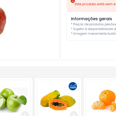
Este produto está sem 
Informações gerais
* Preços de produtos pesáv
* Sujeito à disponibilidade d
* Imagem meramente ilustra
Add
Add
.5
kg
+
0.9
kg
+
1.5
kg
+
2.1
kg
+
3.5
kg