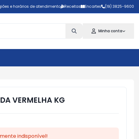
iões e horários de atendimento
Receitas
Encartes
(19) 3825-9600
Minha conta
DA VERMELHA KG
mente indisponível!