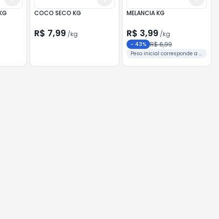
KG
COCO SECO KG
MELANCIA KG
R$ 7,99
R$ 3,99
/
kg
/
kg
R$ 6,99
-
43
%
Peso inicial corresponde a 1
unidade