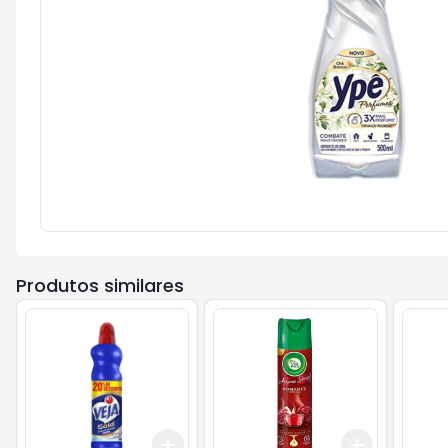
Produtos similares
Add
Add
+
3
+
5
+
10
+
3
+
5
+