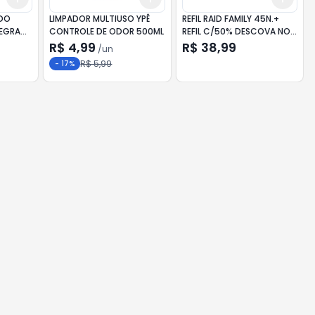
ADO
LIMPADOR MULTIUSO YPÊ
REFIL RAID FAMILY 45N.+
EGRA
CONTROLE DE ODOR 500ML
REFIL C/50% DESCOVA NO
SEG.REFIL
R$ 4,99
R$ 38,99
/
un
R$ 5,99
-
17
%