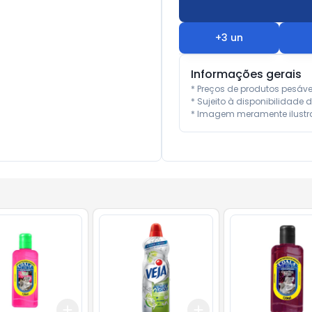
+
3
un
Informações gerais
* Preços de produtos pesáv
* Sujeito à disponibilidade d
* Imagem meramente ilustra
Add
Add
10
+
3
+
5
+
10
+
3
+
5
+
10