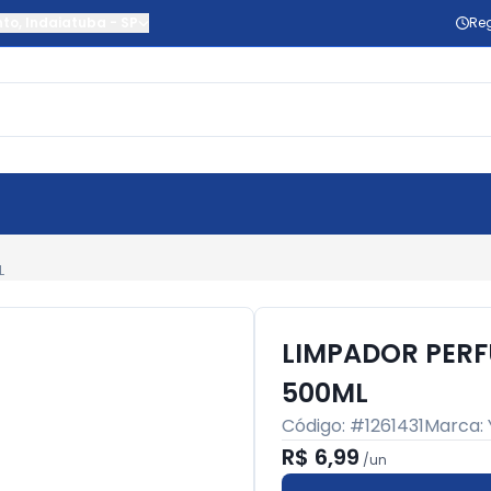
nto
,
Indaiatuba
-
SP
Reg
L
LIMPADOR PER
500ML
Código: #
1261431
Marca:
R$ 6,99
/
un