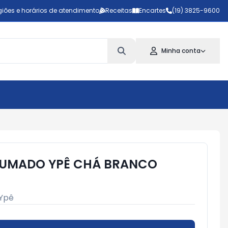
iões e horários de atendimento
Receitas
Encartes
(19) 3825-9600
Minha conta
FUMADO YPÊ CHÁ BRANCO
Ypê