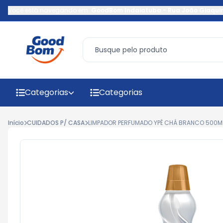
Você está navegando em:
GoodBom Indaiatuba
-
Rua João Giaqui
Categorias
Categorias
Início
CUIDADOS P/ CASA
LIMPADOR PERFUMADO YPÊ CHÁ BRANCO 500M