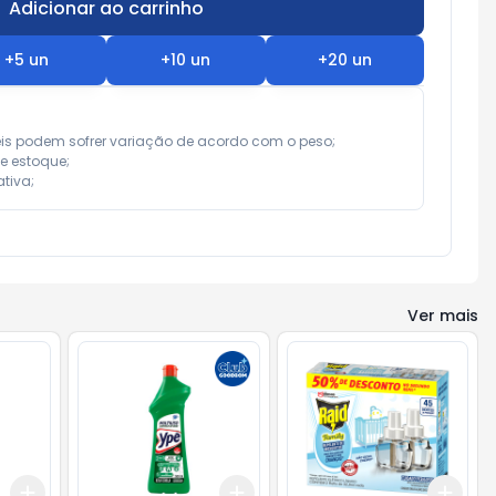
Adicionar ao carrinho
Subtotal:
R$ 0,00
+
5
un
+
10
un
+
20
un
eis podem sofrer variação de acordo com o peso;

e estoque;

tiva;
Ver mais
Add
Add
Add
+
3
+
5
+
10
+
3
+
5
+
10
+
3