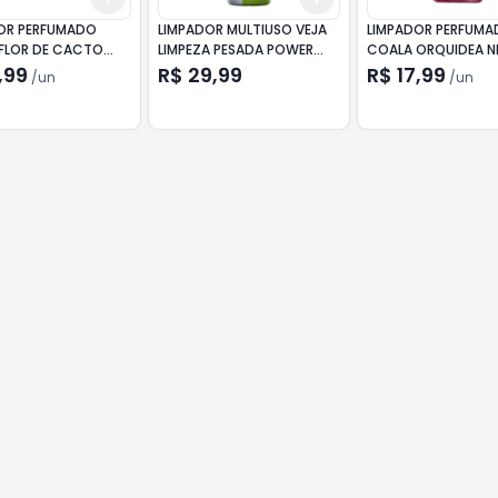
OR PERFUMADO
LIMPADOR MULTIUSO VEJA
LIMPADOR PERFUM
FLOR DE CACTO
LIMPEZA PESADA POWER
COALA ORQUIDEA N
FUSION LIMÃO 1L
120ML
,99
R$ 29,99
R$ 17,99
/
un
/
un