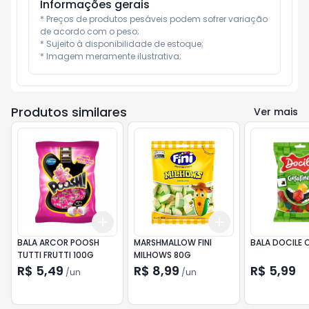
Informações gerais
* Preços de produtos pesáveis podem sofrer variação 
de acordo com o peso;

* Sujeito à disponibilidade de estoque;

* Imagem meramente ilustrativa;
Produtos similares
Ver mais
Add
Add
+
3
+
5
+
10
+
3
+
5
+
10
BALA ARCOR POOSH
MARSHMALLOW FINI
BALA DOCILE 
TUTTI FRUTTI 100G
MILHOWS 80G
R$ 5,49
R$ 8,99
R$ 5,99
/
un
/
un