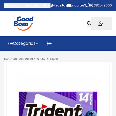
GoodBom Indaiatuba
-
Rua João Giaquinto
Receitas
Encartes
,
Indaiatuba
(19) 3825-9600
-
SP
Categorias
Início
BOMBONIERE
GOMA DE MASCAR TRIDENT BLUEBERRY 25,2G UNITÁRIO