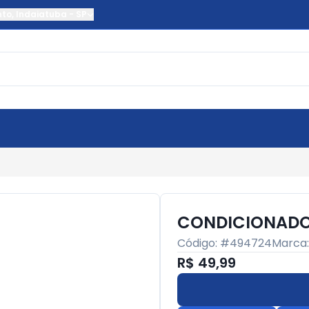
nto
,
Indaiatuba
-
SP
CONDICIONADOR
Código: #
494724
Marca
R$ 49,99