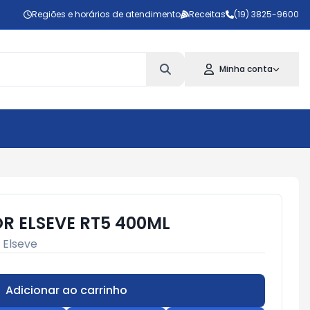
Regiões e horários de atendimento
Receitas
(19) 3825-9600
Minha conta
 ELSEVE RT5 400ML
:
Elseve
Adicionar ao carrinho
Subtotal:
R$ 0,00