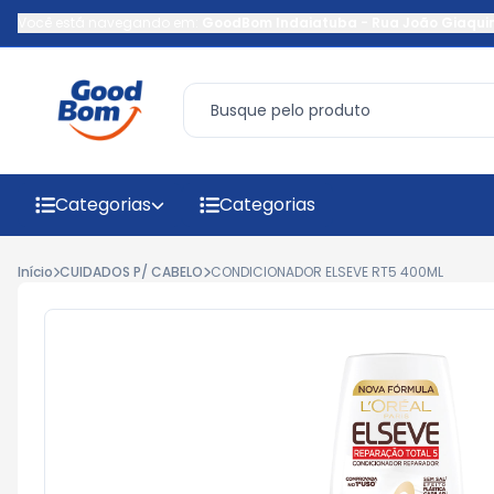
Você está navegando em:
GoodBom Indaiatuba
-
Rua João Giaqui
Categorias
Categorias
Início
CUIDADOS P/ CABELO
CONDICIONADOR ELSEVE RT5 400ML