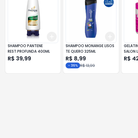
Add
Add
+
3
+
5
+
10
+
3
+
5
+
SHAMPOO PANTENE
SHAMPOO MONANGE LISOS
GELATI
REST.PROFUNDA 400ML
TE QUERO 325ML
SALON 
VOLUME
R$ 39,99
R$ 8,99
R$ 4
R$ 13,99
-
36
%