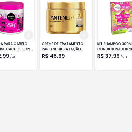
Add
Add
10
+
3
+
5
+
10
+
3
+
5
+
10
NA PARA CABELO
CREME DE TRATAMENTO
KIT SHAMPOO 300M
LINE CACHOS SUPER
PANTENE HIDRATAÇÃO
CONDICIONADOR 2
 550G
270ML
SALON LINE XÊROSA 
2,99
R$ 46,99
R$ 37,99
/
un
/
un
POP