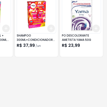
Add
Add
Add
+
3
+
5
+
10
+
3
+
5
+
10
+
3
L +
SHAMPOO
PO DESCOLORANTE
00ML
300ML+CONDICIONADOR
AMETISTA YAMA 50G
VIBES
200ML SALON LINE XÊROSA
R$ 37,99
R$ 23,99
/
un
GLAMOU CHIC