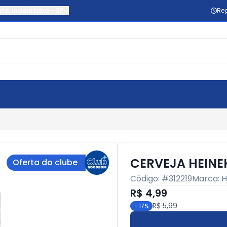
nto
,
Indaiatuba
-
SP
Reg
CERVEJA HEINE
Oferta do clube
Código: #
312219
Marca:
H
R$ 4,99
R$ 5,99
-
17
%