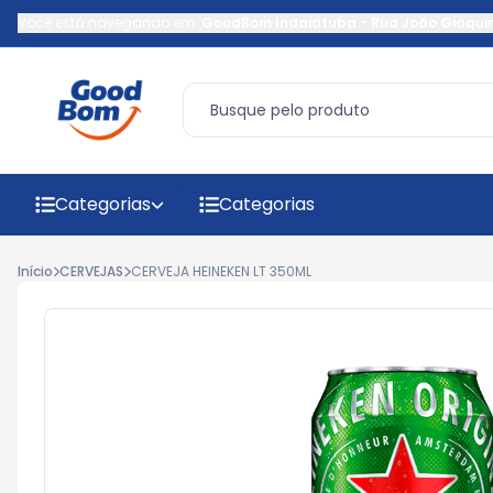
Você está navegando em:
GoodBom Indaiatuba
-
Rua João Giaqui
Categorias
Categorias
Início
CERVEJAS
CERVEJA HEINEKEN LT 350ML