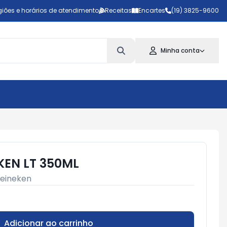
iões e horários de atendimento
Receitas
Encartes
(19) 3825-9600
Minha conta
KEN LT 350ML
eineken
Adicionar ao carrinho
Subtotal:
R$ 0,00