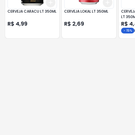
Add
Add
+
3
+
5
+
10
+
3
+
5
+
CERVEJA CARACU LT 350ML
CERVEJA LOKAL LT 350ML
CERVEJ
LT 350
R$ 4,99
R$ 2,69
R$ 4
-
15
%