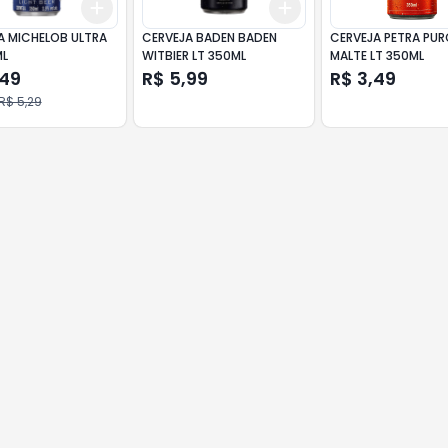
Add
Add
10
+
3
+
5
+
10
+
3
+
5
+
10
A MICHELOB ULTRA
CERVEJA BADEN BADEN
CERVEJA PETRA PU
ML
WITBIER LT 350ML
MALTE LT 350ML
,49
R$ 5,99
R$ 3,49
R$ 5,29