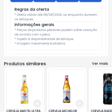
Regras da oferta
* Oferta válida até 08/08/2026, ou enquanto durarem 
os estoques.
Informações gerais
* Preços de produtos pesáveis podem sofrer variação 
de acordo com o peso;

* Sujeito à disponibilidade de estoque;

* Imagem meramente ilustrativa;
Produtos similares
Ver mais
Add
Add
+
3
+
5
+
10
+
3
+
5
+
10
CERVEJA AMSTEL ULTRA
CERVEJA MICHELOB
CERVEJA BADE