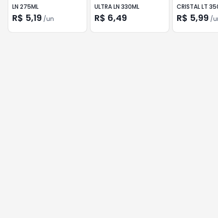
LN 275ML
ULTRA LN 330ML
CRISTAL LT 35
R$ 5,19
R$ 6,49
R$ 5,99
/
un
/
u