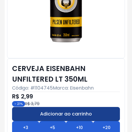
CERVEJA EISENBAHN
UNFILTERED LT 350ML
Código: #
1104745
Marca:
Eisenbahn
R$ 2,99
R$ 3,79
-
21
%
Adicionar ao carrinho
Subtotal:
R$ 0
+
3
+
5
+
10
+
20