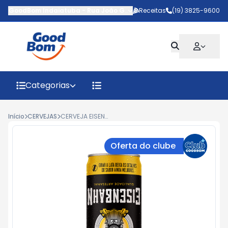
GoodBom Indaiatuba
-
Rua João Giaquinto
Receitas
,
Indaiatuba
(19) 3825-9600
-
SP
Categorias
Início
CERVEJAS
CERVEJA EISENBAHN UNFILTERED LT 350ML
Oferta do clube