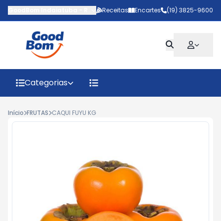
GoodBom Indaiatuba
-
Rua João Giaquinto
Receitas
Encartes
,
Indaiatuba
(19) 3825-9600
-
SP
Categorias
Início
FRUTAS
CAQUI FUYU KG