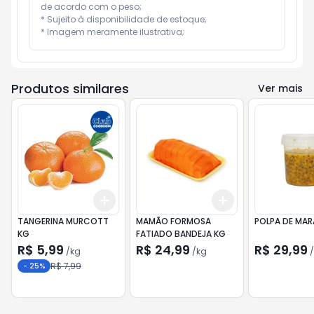
de acordo com o peso;

* Sujeito à disponibilidade de estoque;

* Imagem meramente ilustrativa;
Produtos similares
Ver mais
Add
Add
+
0.9
kg
+
1.5
kg
+
2.4
kg
+
4
kg
TANGERINA MURCOTT
MAMÃO FORMOSA
POLPA DE MA
KG
FATIADO BANDEJA KG
R$ 5,99
R$ 24,99
R$ 29,99
/
kg
/
kg
/
R$ 7,99
-
25
%