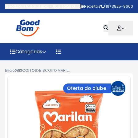
GoodBom Indaiatuba
-
Rua João Giaquinto
Receitas
,
Indaiatuba
(19) 3825-9600
-
SP
Categorias
Início
BISCOITOS
BISCOITO MARILAN MAIZENA MINI FARINHA LÁCTEA 300G
Oferta do clube