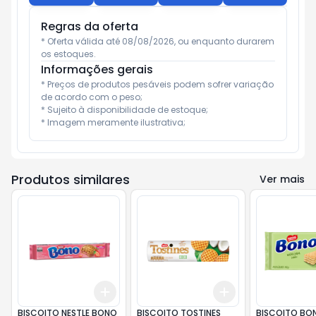
Regras da oferta
* Oferta válida até 08/08/2026, ou enquanto durarem 
os estoques.
Informações gerais
* Preços de produtos pesáveis podem sofrer variação 
de acordo com o peso;

* Sujeito à disponibilidade de estoque;

* Imagem meramente ilustrativa;
Produtos similares
Ver mais
Add
Add
+
3
+
5
+
10
+
3
+
5
+
10
BISCOITO NESTLE BONO
BISCOITO TOSTINES
BISCOITO BO