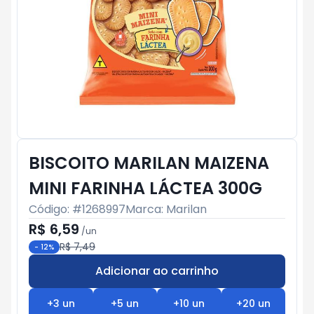
BISCOITO MARILAN MAIZENA
MINI FARINHA LÁCTEA 300G
Código: #
1268997
Marca:
Marilan
R$ 6,59
/
un
R$ 7,49
-
12
%
Adicionar ao carrinho
Subtotal:
R$ 0
+
3
un
+
5
un
+
10
un
+
20
un