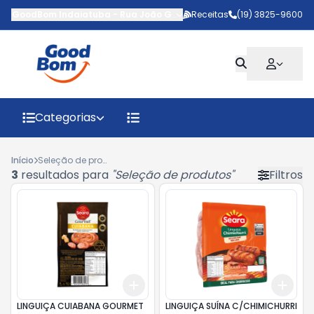
GoodBom Indaiatuba
-
Rua João Giaquinto
Receitas
,
Indaiatuba
(19) 3825-9600
-
SP
Categorias
Início
Seleção de produtos
3
resultados para
"
Seleção de produtos
"
Filtros
Add
Add
+
3
+
5
+
10
+
3
LINGUIÇA CUIABANA GOURMET
LINGUIÇA SUÍNA C/CHIMICHURRI