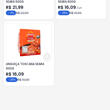
SEARA 500G
SEARA 600G
R$ 21,99
R$ 16,09
/
un
R$ 22,99
R$ 19,99
-
4
%
-
20
%
Add
+
3
+
5
+
10
LINGUIÇA TOSCANA SEARA
600G
R$ 16,09
R$ 19,99
-
20
%