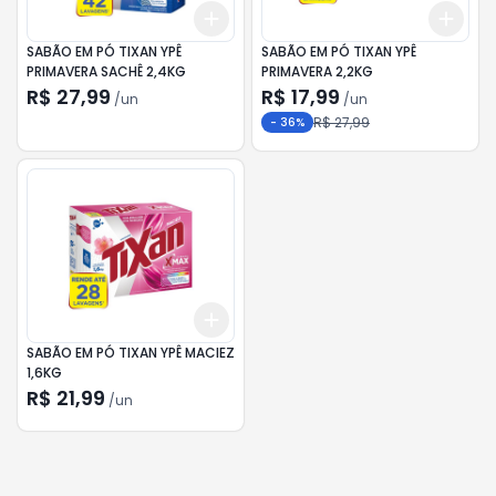
Add
Add
+
3
+
5
+
10
+
3
SABÃO EM PÓ TIXAN YPÊ
SABÃO EM PÓ TIXAN YPÊ
PRIMAVERA SACHÊ 2,4KG
PRIMAVERA 2,2KG
R$ 27,99
R$ 17,99
/
un
/
un
R$ 27,99
-
36
%
Add
+
3
+
5
+
10
SABÃO EM PÓ TIXAN YPÊ MACIEZ
1,6KG
R$ 21,99
/
un