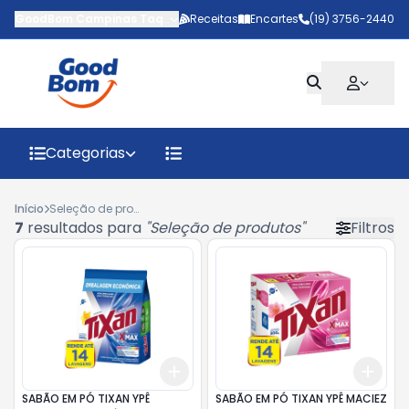
GoodBom Campinas Taquaral
Receitas
-
Avenida Padre Almeida Garret
Encartes
(19) 3756-2440
,
C
Categorias
Início
Seleção de produtos
7
resultados para
"
Seleção de produtos
"
Filtros
Add
Add
+
3
+
5
+
10
+
3
SABÃO EM PÓ TIXAN YPÊ
SABÃO EM PÓ TIXAN YPÊ MACIEZ